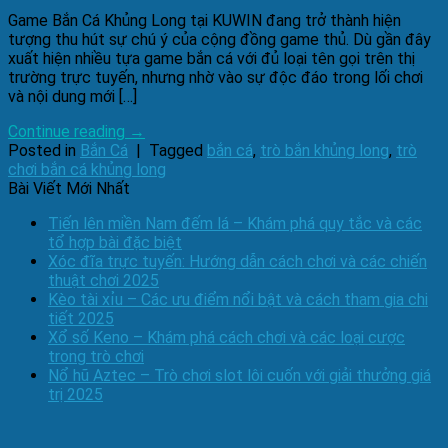
Game Bắn Cá Khủng Long tại KUWIN đang trở thành hiện
tượng thu hút sự chú ý của cộng đồng game thủ. Dù gần đây
xuất hiện nhiều tựa game bắn cá với đủ loại tên gọi trên thị
trường trực tuyến, nhưng nhờ vào sự độc đáo trong lối chơi
và nội dung mới […]
Continue reading
→
Posted in
Bắn Cá
|
Tagged
bắn cá
,
trò bắn khủng long
,
trò
chơi bắn cá khủng long
Bài Viết Mới Nhất
Tiến lên miền Nam đếm lá – Khám phá quy tắc và các
tổ hợp bài đặc biệt
Xóc đĩa trực tuyến: Hướng dẫn cách chơi và các chiến
thuật chơi 2025
Kèo tài xỉu – Các ưu điểm nổi bật và cách tham gia chi
tiết 2025
Xổ số Keno – Khám phá cách chơi và các loại cược
trong trò chơi
Nổ hũ Aztec – Trò chơi slot lôi cuốn với giải thưởng giá
trị 2025