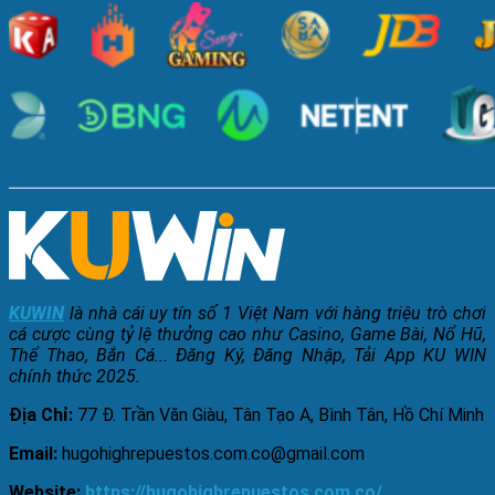
KUWIN
là nhà cái uy tín số 1 Việt Nam với hàng triệu trò chơi
cá cược cùng tỷ lệ thưởng cao như Casino, Game Bài, Nổ Hũ,
Thể Thao, Bắn Cá... Đăng Ký, Đăng Nhập, Tải App KU WIN
chính thức 2025.
Địa Chỉ:
77 Đ. Trần Văn Giàu, Tân Tạo A, Bình Tân, Hồ Chí Minh
Email:
hugohighrepuestos.com.co@gmail.com
Website:
https://hugohighrepuestos.com.co/