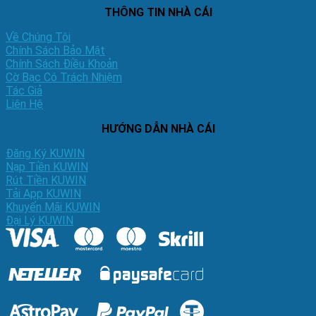
THÔNG TIN NHÀ CÁI
Về Chúng Tôi
Chính Sách Bảo Mật
Chính Sách Điều Khoản
Cờ Bạc Có Trách Nhiệm
Tác Giả
Liên Hệ
HƯỚNG DẪN NHÀ CÁI
Đăng Ký KUWIN
Nạp Tiền KUWIN
Rút Tiền KUWIN
Tải App KUWIN
Khuyến Mãi KUWIN
Đại Lý KUWIN