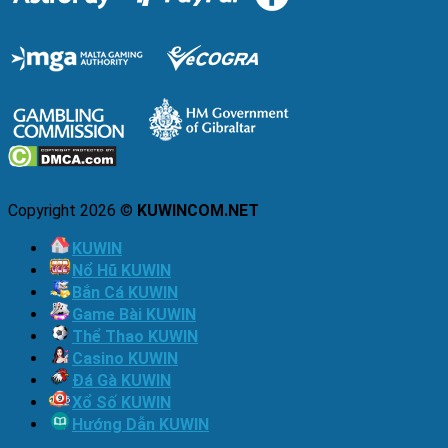
Copyright 2026 ©
KUWINCOM.NET
KUWIN
Nổ Hũ KUWIN
Bắn Cá KUWIN
Game Bài KUWIN
Thể Thao KUWIN
Casino KUWIN
Đá Gà KUWIN
Xổ Số KUWIN
Hướng Dẫn KUWIN