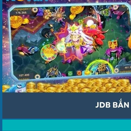
Thể Thao KUWIN
Casino KUWIN
Đá Gà KUWIN
Xổ Số KUWIN
Hướng Dẫn KUWIN
04
Th2