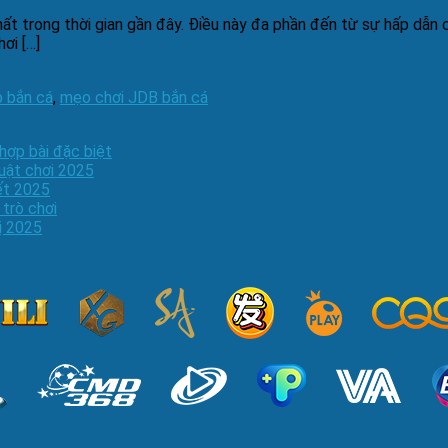
ất trong thời gian gần đây. Điều này đa phần đến từ sự hấp dẫn
ơi […]
b bắn cá
,
mẹo chơi JDB bắn cá
hợp bài đặc biệt
uật chơi 2025
iết 2025
trò chơi
rị 2025