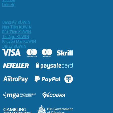
Liên Hệ
Đăng Ký KUWIN
Nạp Tiền KUWIN
Rút Tiền KUWIN
Tải App KUWIN
Khuyến Mãi KUWIN
Đại Lý KUWIN