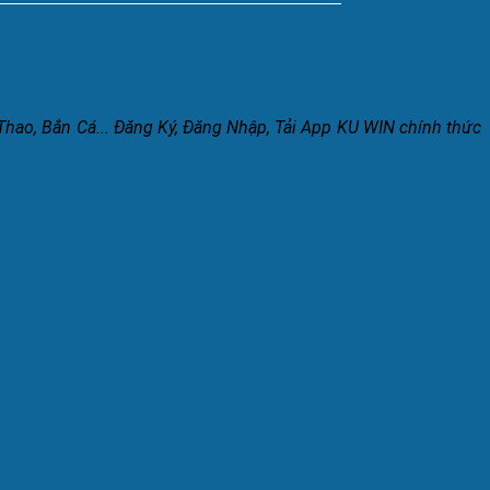
 Thao, Bắn Cá... Đăng Ký, Đăng Nhập, Tải App KU WIN chính thức