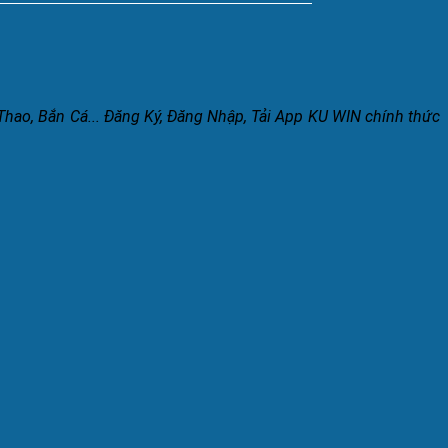
 Thao, Bắn Cá... Đăng Ký, Đăng Nhập, Tải App KU WIN chính thức