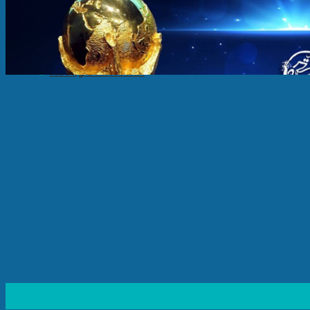
Thể Thao KUWIN
Casino KUWIN
Đá Gà KUWIN
Xổ Số KUWIN
Hướng Dẫn KUWIN
10
Th1