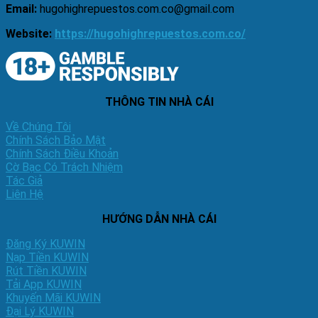
Email:
hugohighrepuestos.com.co@gmail.com
Website:
https://hugohighrepuestos.com.co/
THÔNG TIN NHÀ CÁI
Về Chúng Tôi
Chính Sách Bảo Mật
Chính Sách Điều Khoản
Cờ Bạc Có Trách Nhiệm
Tác Giả
Liên Hệ
HƯỚNG DẪN NHÀ CÁI
Đăng Ký KUWIN
Nạp Tiền KUWIN
Rút Tiền KUWIN
Tải App KUWIN
Khuyến Mãi KUWIN
Đại Lý KUWIN