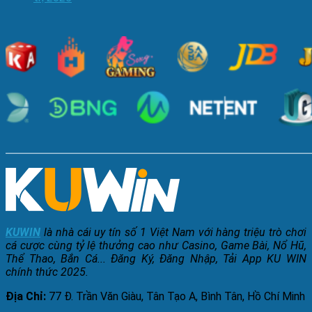
KUWIN
là nhà cái uy tín số 1 Việt Nam với hàng triệu trò chơi
cá cược cùng tỷ lệ thưởng cao như Casino, Game Bài, Nổ Hũ,
Thể Thao, Bắn Cá... Đăng Ký, Đăng Nhập, Tải App KU WIN
chính thức 2025.
Địa Chỉ:
77 Đ. Trần Văn Giàu, Tân Tạo A, Bình Tân, Hồ Chí Minh