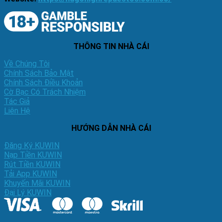
THÔNG TIN NHÀ CÁI
Về Chúng Tôi
Chính Sách Bảo Mật
Chính Sách Điều Khoản
Cờ Bạc Có Trách Nhiệm
Tác Giả
Liên Hệ
HƯỚNG DẪN NHÀ CÁI
Đăng Ký KUWIN
Nạp Tiền KUWIN
Rút Tiền KUWIN
Tải App KUWIN
Khuyến Mãi KUWIN
Đại Lý KUWIN