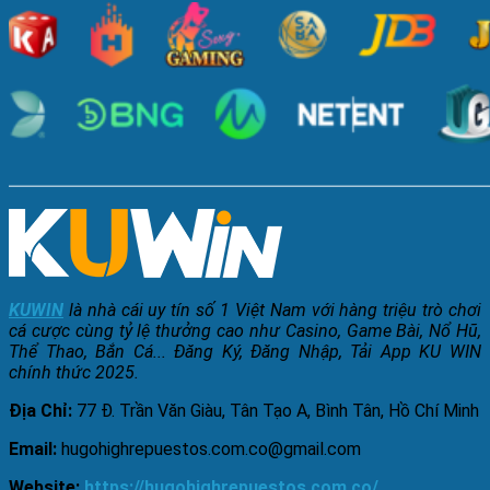
KUWIN
là nhà cái uy tín số 1 Việt Nam với hàng triệu trò chơi
cá cược cùng tỷ lệ thưởng cao như Casino, Game Bài, Nổ Hũ,
Thể Thao, Bắn Cá... Đăng Ký, Đăng Nhập, Tải App KU WIN
chính thức 2025.
Địa Chỉ:
77 Đ. Trần Văn Giàu, Tân Tạo A, Bình Tân, Hồ Chí Minh
Email:
hugohighrepuestos.com.co@gmail.com
Website:
https://hugohighrepuestos.com.co/