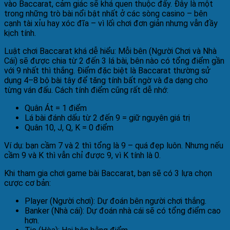
vào Baccarat, cảm giác sẽ khá quen thuộc đấy. Đây là một
trong những trò bài nổi bật nhất ở các sòng casino – bên
cạnh tài xỉu hay xóc đĩa – vì lối chơi đơn giản nhưng vẫn đầy
kịch tính.
Luật chơi Baccarat khá dễ hiểu: Mỗi bên (Người Chơi và Nhà
Cái) sẽ được chia từ 2 đến 3 lá bài, bên nào có tổng điểm gần
với 9 nhất thì thắng. Điểm đặc biệt là Baccarat thường sử
dụng 4–8 bộ bài tây để tăng tính bất ngờ và đa dạng cho
từng ván đấu. Cách tính điểm cũng rất dễ nhớ:
Quân Át = 1 điểm
Lá bài đánh dấu từ 2 đến 9 = giữ nguyên giá trị
Quân 10, J, Q, K = 0 điểm
Ví dụ: bạn cầm 7 và 2 thì tổng là 9 – quá đẹp luôn. Nhưng nếu
cầm 9 và K thì vẫn chỉ được 9, vì K tính là 0.
Khi tham gia chơi game bài Baccarat, bạn sẽ có 3 lựa chọn
cược cơ bản:
Player (Người chơi): Dự đoán bên người chơi thắng.
Banker (Nhà cái): Dự đoán nhà cái sẽ có tổng điểm cao
hơn.