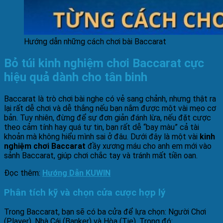
Hướng dẫn những cách chơi bài Baccarat
Bỏ túi kinh nghiệm chơi Baccarat cực
hiệu quả dành cho tân binh
Baccarat là trò chơi bài nghe có vẻ sang chảnh, nhưng thật ra
lại rất dễ chơi và dễ thắng nếu bạn nắm được một vài mẹo cơ
bản. Tuy nhiên, đừng để sự đơn giản đánh lừa, nếu đặt cược
theo cảm tính hay quá tự tin, bạn rất dễ “bay màu” cả tài
khoản mà không hiểu mình sai ở đâu. Dưới đây là một vài
kinh
nghiệm chơi Baccarat
đầy xương máu cho anh em mới vào
sảnh Baccarat, giúp chơi chắc tay và tránh mất tiền oan.
Đọc thêm:
Hướng Dẫn KUWIN
Phân tích kỹ và chọn cửa cược hợp lý
Trong Baccarat, bạn sẽ có ba cửa để lựa chọn: Người Chơi
(Player), Nhà Cái (Banker) và Hòa (Tie). Trong đó: