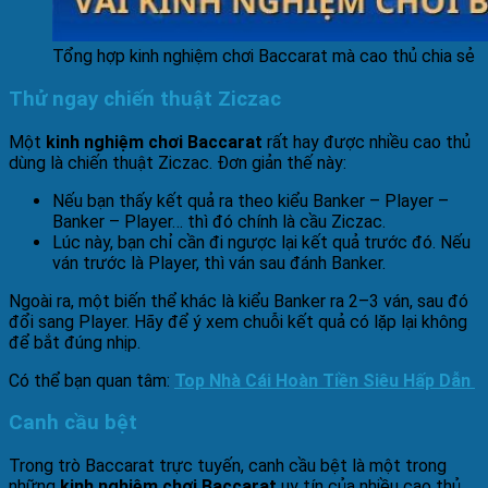
Tổng hợp kinh nghiệm chơi Baccarat mà cao thủ chia sẻ
Thử ngay chiến thuật Ziczac
Một
kinh nghiệm chơi Baccarat
rất hay được nhiều cao thủ
dùng là chiến thuật Ziczac. Đơn giản thế này:
Nếu bạn thấy kết quả ra theo kiểu Banker – Player –
Banker – Player… thì đó chính là cầu Ziczac.
Lúc này, bạn chỉ cần đi ngược lại kết quả trước đó. Nếu
ván trước là Player, thì ván sau đánh Banker.
Ngoài ra, một biến thể khác là kiểu Banker ra 2–3 ván, sau đó
đổi sang Player. Hãy để ý xem chuỗi kết quả có lặp lại không
để bắt đúng nhịp.
Có thể bạn quan tâm:
Top Nhà Cái Hoàn Tiền Siêu Hấp Dẫn
Canh cầu bệt
Trong trò Baccarat trực tuyến, canh cầu bệt là một trong
những
kinh nghiệm chơi Baccarat
uy tín của nhiều cao thủ.