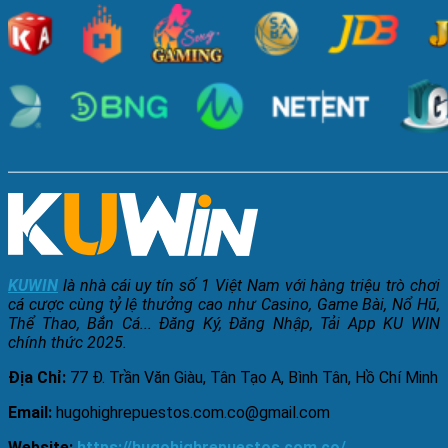
KUWIN
là nhà cái uy tín số 1 Việt Nam với hàng triệu trò chơi
cá cược cùng tỷ lệ thưởng cao như Casino, Game Bài, Nổ Hũ,
Thể Thao, Bắn Cá... Đăng Ký, Đăng Nhập, Tải App KU WIN
chính thức 2025.
Địa Chỉ:
77 Đ. Trần Văn Giàu, Tân Tạo A, Bình Tân, Hồ Chí Minh
Email:
hugohighrepuestos.com.co@gmail.com
Website:
https://hugohighrepuestos.com.co/