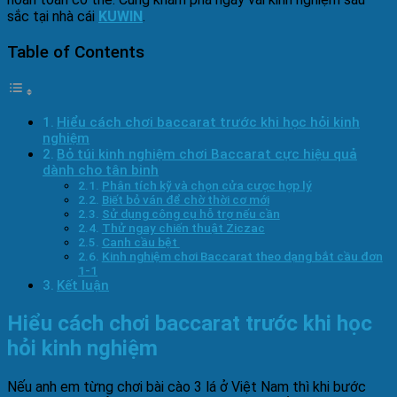
sắc tại nhà cái
KUWIN
.
Table of Contents
Hiểu cách chơi baccarat trước khi học hỏi kinh
nghiệm
Bỏ túi kinh nghiệm chơi Baccarat cực hiệu quả
dành cho tân binh
Phân tích kỹ và chọn cửa cược hợp lý
Biết bỏ ván để chờ thời cơ mới
Sử dụng công cụ hỗ trợ nếu cần
Thử ngay chiến thuật Ziczac
Canh cầu bệt
Kinh nghiệm chơi Baccarat theo dạng bắt cầu đơn
1-1
Kết luận
Hiểu cách chơi baccarat trước khi học
hỏi kinh nghiệm
Nếu anh em từng chơi bài cào 3 lá ở Việt Nam thì khi bước