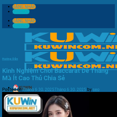
Skip
ĐĂNG NHẬP
to
ĐĂNG KÝ
content
ĐĂNG NHẬP
ĐĂNG KÝ
Hướng Dẫn
Kinh Nghiệm Chơi Baccarat Dễ Thắng
Mà Ít Cao Thủ Chia Sẻ
KUWIN
Posted on
Tháng 6 30, 2025
Tháng 6 30, 2025
by
seo
Nổ Hũ KUWIN
Bắn Cá KUWIN
Game Bài KUWIN
Thể Thao KUWIN
Casino KUWIN