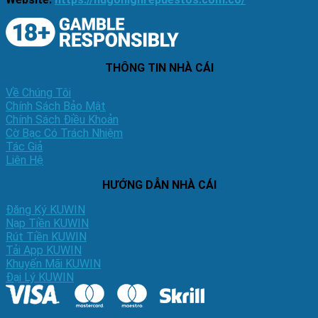
THÔNG TIN NHÀ CÁI
Về Chúng Tôi
Chính Sách Bảo Mật
Chính Sách Điều Khoản
Cờ Bạc Có Trách Nhiệm
Tác Giả
Liên Hệ
HƯỚNG DẪN NHÀ CÁI
Đăng Ký KUWIN
Nạp Tiền KUWIN
Rút Tiền KUWIN
Tải App KUWIN
Khuyến Mãi KUWIN
Đại Lý KUWIN