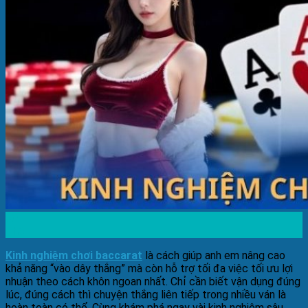
Đá Gà KUWIN
Xổ Số KUWIN
Hướng Dẫn KUWIN
30
Th6
Kinh nghiệm chơi baccarat
là cách giúp anh em nâng cao
khả năng “vào dây thắng” mà còn hỗ trợ tối đa việc tối ưu lợi
nhuận theo cách khôn ngoan nhất. Chỉ cần biết vận dụng đúng
lúc, đúng cách thì chuyện thắng liên tiếp trong nhiều ván là
hoàn toàn có thể. Cùng khám phá ngay vài kinh nghiệm sâu